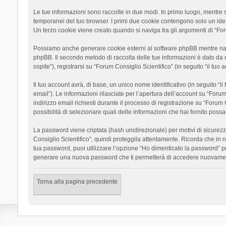
Le tue informazioni sono raccolte in due modi. In primo luogo, mentre si
temporanei del tuo browser. I primi due cookie contengono solo un ident
Un terzo cookie viene creato quando si naviga tra gli argomenti di “Foru
Possiamo anche generare cookie esterni al software phpBB mentre navigh
phpBB. Il secondo metodo di raccolta delle tue informazioni è dato da 
ospite”), registrarsi su “Forum Consiglio Scientifico” (in seguito “il tuo
Il tuo account avrà, di base, un unico nome identificativo (in seguito “
email”). Le informazioni rilasciate per l’apertura dell’account su “Foru
indirizzo email richiesti durante il processo di registrazione su “Forum C
possibilità di selezionare quali delle informazioni che hai fornito poss
La password viene criptata (hash unidirezionale) per motivi di sicurezz
Consiglio Scientifico”, quindi proteggila attentamente. Ricorda che in 
tua password, puoi utilizzare l’opzione “Ho dimenticato la password” p
generare una nuova password che ti permetterà di accedere nuovamen
Torna alla pagina precedente