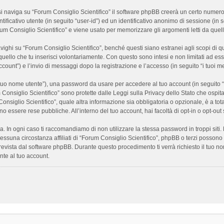
 naviga su “Forum Consiglio Scientifico” il software phpBB creerà un certo numero di
ificativo utente (in seguito “user-id”) ed un identificativo anonimo di sessione (i
m Consiglio Scientifico” e viene usato per memorizzare gli argomenti letti da quelli
i su “Forum Consiglio Scientifico”, benché questi siano estranei agli scopi di que
quello che tu inserisci volontariamente. Con questo sono intesi e non limitati ad es
 account”) e l’invio di messaggi dopo la registrazione e l’accesso (in seguito “i tuoi m
il tuo nome utente”), una password da usare per accedere al tuo account (in seguito “
m Consiglio Scientifico” sono protette dalle Leggi sulla Privacy dello Stato che ospit
onsiglio Scientifico”, quale altra informazione sia obbligatoria o opzionale, è a totale
ano essere rese pubbliche. All’interno del tuo account, hai facoltà di opt-in o opt-o
a. In ogni caso ti raccomandiamo di non utilizzare la stessa password in troppi sit
nessuna circostanza affiliati di “Forum Consiglio Scientifico”, phpBB o terzi posson
revista dal software phpBB. Durante questo procedimento ti verrà richiesto il tuo n
te al tuo account.