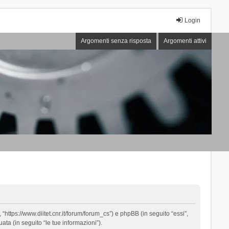
Login
Argomenti senza risposta
Argomenti attivi
“https://www.diitet.cnr.it/forum/forum_cs”) e phpBB (in seguito “essi”,
ta (in seguito “le tue informazioni”).