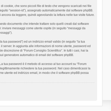
 cookie, che sono piccoli file di testo che vengono scaricati nei file
n seguito “session-id”), assegnato automaticamente dal software phpBB.
 ancora da leggere, quindi agevolando la lettura nelle tue visite future.
sto documento che intende trattare solo quelli creati dal software
si: inviare messaggi come utente ospite (in seguito “messaggi da
essaggi”).
la tua password”) ed un indirizzo email valido (in seguito “la tua
a il server. In aggiunta alle informazioni di nome utente, password ed
 discrezione di “Forum Consiglio Scientifico”. In tutti i casi, hai la
ut sul generatore automatico di email del software phpBB.
i. La tua password è il metodo di accesso al tuo account su “Forum
o legittimamente richiedere la tua password. Nel caso dimenticassi la
ome utente ed indirizzo email, in modo che il software phpBB possa