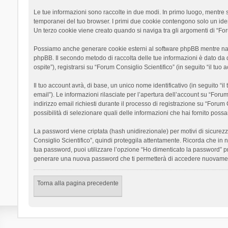
Le tue informazioni sono raccolte in due modi. In primo luogo, mentre si
temporanei del tuo browser. I primi due cookie contengono solo un ident
Un terzo cookie viene creato quando si naviga tra gli argomenti di “Foru
Possiamo anche generare cookie esterni al software phpBB mentre navigh
phpBB. Il secondo metodo di raccolta delle tue informazioni è dato da 
ospite”), registrarsi su “Forum Consiglio Scientifico” (in seguito “il tuo
Il tuo account avrà, di base, un unico nome identificativo (in seguito “
email”). Le informazioni rilasciate per l’apertura dell’account su “Foru
indirizzo email richiesti durante il processo di registrazione su “Forum C
possibilità di selezionare quali delle informazioni che hai fornito poss
La password viene criptata (hash unidirezionale) per motivi di sicurezz
Consiglio Scientifico”, quindi proteggila attentamente. Ricorda che in 
tua password, puoi utilizzare l’opzione “Ho dimenticato la password” p
generare una nuova password che ti permetterà di accedere nuovamen
Torna alla pagina precedente