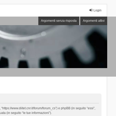
Login
Argomenti senza risposta
Argomenti attivi
“https://www.diitet.cnr.it/forum/forum_cs”) e phpBB (in seguito “essi”,
ta (in seguito “le tue informazioni”).