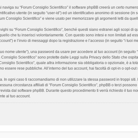
 naviga su “Forum Consiglio Scientifico” il software phpBB creerà un certo numero di
ificativo utente (in seguito “user-id”) ed un identificativo anonimo di sessione (i
m Consiglio Scientifico” e viene usato per memorizzare gli argomenti letti da quelli
i su “Forum Consiglio Scientifico”, benché questi siano estranei agli scopi di que
quello che tu inserisci volontariamente. Con questo sono intesi e non limitati ad es
 account”) e l’invio di messaggi dopo la registrazione e l’accesso (in seguito “i tuoi m
il tuo nome utente”), una password da usare per accedere al tuo account (in seguito “
m Consiglio Scientifico” sono protette dalle Leggi sulla Privacy dello Stato che ospit
onsiglio Scientifico”, quale altra informazione sia obbligatoria o opzionale, è a totale
ano essere rese pubbliche. All’interno del tuo account, hai facoltà di opt-in o opt-o
a. In ogni caso ti raccomandiamo di non utilizzare la stessa password in troppi sit
nessuna circostanza affiliati di “Forum Consiglio Scientifico”, phpBB o terzi posson
revista dal software phpBB. Durante questo procedimento ti verrà richiesto il tuo n
te al tuo account.