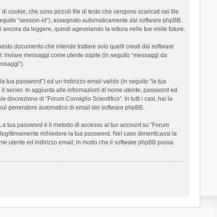
 cookie, che sono piccoli file di testo che vengono scaricati nei file
n seguito “session-id”), assegnato automaticamente dal software phpBB.
 ancora da leggere, quindi agevolando la lettura nelle tue visite future.
sto documento che intende trattare solo quelli creati dal software
si: inviare messaggi come utente ospite (in seguito “messaggi da
essaggi”).
la tua password”) ed un indirizzo email valido (in seguito “la tua
a il server. In aggiunta alle informazioni di nome utente, password ed
 discrezione di “Forum Consiglio Scientifico”. In tutti i casi, hai la
ut sul generatore automatico di email del software phpBB.
i. La tua password è il metodo di accesso al tuo account su “Forum
o legittimamente richiedere la tua password. Nel caso dimenticassi la
ome utente ed indirizzo email, in modo che il software phpBB possa