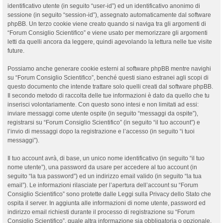
identificativo utente (in seguito “user-id”) ed un identificativo anonimo di
sessione (in seguito “session-id”), assegnato automaticamente dal software
phpBB. Un terzo cookie viene creato quando si naviga tra gli argomenti di
“Forum Consiglio Scientifico” e viene usato per memorizzare gli argomenti
letti da quelli ancora da leggere, quindi agevolando la lettura nelle tue visite
future.
Possiamo anche generare cookie esterni al software phpBB mentre navighi
su “Forum Consiglio Scientifico”, benché questi siano estranei agli scopi di
questo documento che intende trattare solo quelli creati dal software phpBB.
Il secondo metodo di raccolta delle tue informazioni è dato da quello che tu
inserisci volontariamente. Con questo sono intesi e non limitati ad essi:
inviare messaggi come utente ospite (in seguito “messaggi da ospite”),
registrarsi su “Forum Consiglio Scientifico” (in seguito “il tuo account”) e
l’invio di messaggi dopo la registrazione e l’accesso (in seguito “i tuoi
messaggi”).
Il tuo account avrà, di base, un unico nome identificativo (in seguito “il tuo
nome utente”), una password da usare per accedere al tuo account (in
seguito “la tua password”) ed un indirizzo email valido (in seguito “la tua
email”). Le informazioni rilasciate per l’apertura dell’account su “Forum
Consiglio Scientifico” sono protette dalle Leggi sulla Privacy dello Stato che
ospita il server. In aggiunta alle informazioni di nome utente, password ed
indirizzo email richiesti durante il processo di registrazione su “Forum
Consiglio Scientifico”, quale altra informazione sia obbligatoria o opzionale,