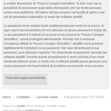
è a totale discrezione di “Forum Consiglio Scientifico”. In tutti i casi, hai la
possibilità di selezionare quali delle informazioni che hai fornito possano
essere rese pubbliche. All’interno del tuo account, hai facoltà di opt-in o opt-
out sul generatore automatico di email del software phpBB.
La password viene criptata (hash unidirezionale) per motivi di sicurezza. In
ogni caso ti raccomandiamo di non utilizzare la stessa password in troppi siti.
La tua password è il metodo di accesso al tuo account su “Forum Consiglio
Scientifico”, quindi proteggila attentamente. Ricorda che in nessuna
circostanza affiliati di “Forum Consiglio Scientifico”, phpBB o terzi possono
legittimamente richiedere la tua password. Nel caso dimenticassi la tua
password, puoi utilizzare l’opzione “Ho dimenticato la password” prevista dal
software phpBB. Durante questo procedimento ti verrà richiesto il tuo nome
utente ed indirizzo email, in modo che il software phpBB possa generare una
nuova password che ti permetterà di accedere nuovamente al tuo account.
Torna alla pagina precedente
Indice
Contattaci
Cancella cookie
Tutti gli orari sono
UTC+02:00
Powered by
phpBB
® Forum Software © phpBB Limited
Traduzione Italiana
phpBB-Store.it