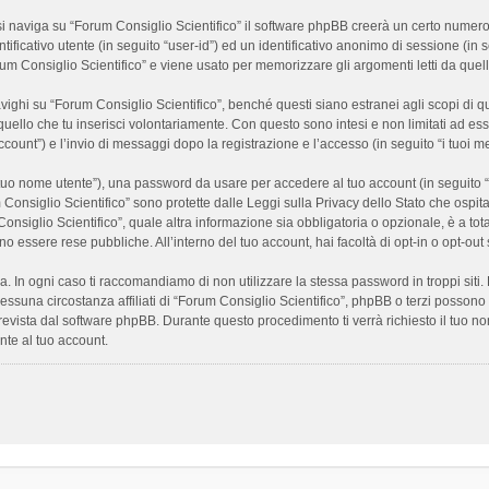
 naviga su “Forum Consiglio Scientifico” il software phpBB creerà un certo numero di
ificativo utente (in seguito “user-id”) ed un identificativo anonimo di sessione (i
m Consiglio Scientifico” e viene usato per memorizzare gli argomenti letti da quelli
i su “Forum Consiglio Scientifico”, benché questi siano estranei agli scopi di que
quello che tu inserisci volontariamente. Con questo sono intesi e non limitati ad es
 account”) e l’invio di messaggi dopo la registrazione e l’accesso (in seguito “i tuoi m
il tuo nome utente”), una password da usare per accedere al tuo account (in seguito “
m Consiglio Scientifico” sono protette dalle Leggi sulla Privacy dello Stato che ospit
onsiglio Scientifico”, quale altra informazione sia obbligatoria o opzionale, è a totale
ano essere rese pubbliche. All’interno del tuo account, hai facoltà di opt-in o opt-o
a. In ogni caso ti raccomandiamo di non utilizzare la stessa password in troppi sit
nessuna circostanza affiliati di “Forum Consiglio Scientifico”, phpBB o terzi posson
revista dal software phpBB. Durante questo procedimento ti verrà richiesto il tuo n
te al tuo account.