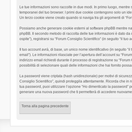
Le tue informazioni sono raccolte in due modi. In primo luogo, mentre si
temporanei del tuo browser. I primi due cookie contengono solo un ident
Un terzo cookie viene creato quando si naviga tra gli argomenti di “Foru
Possiamo anche generare cookie esterni al software phpBB mentre navigh
phpBB. Il secondo metodo di raccolta delle tue informazioni è dato da 
ospite”), registrarsi su “Forum Consiglio Scientifico” (in seguito “il tuo
Il tuo account avrà, di base, un unico nome identificativo (in seguito “
email”). Le informazioni rilasciate per l’apertura dell’account su “Foru
indirizzo email richiesti durante il processo di registrazione su “Forum C
possibilità di selezionare quali delle informazioni che hai fornito poss
La password viene criptata (hash unidirezionale) per motivi di sicurezz
Consiglio Scientifico”, quindi proteggila attentamente. Ricorda che in 
tua password, puoi utilizzare l’opzione “Ho dimenticato la password” p
generare una nuova password che ti permetterà di accedere nuovamen
Torna alla pagina precedente