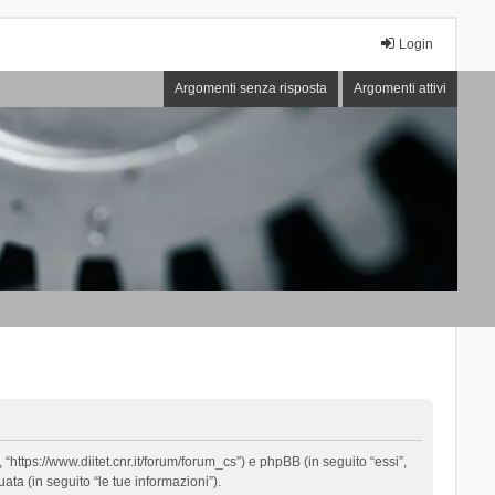
Login
Argomenti senza risposta
Argomenti attivi
“https://www.diitet.cnr.it/forum/forum_cs”) e phpBB (in seguito “essi”,
ta (in seguito “le tue informazioni”).