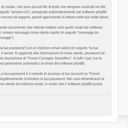
 cookie, che sono piccoli file di testo che vengono scaricati nei file
n seguito “session-id”), assegnato automaticamente dal software phpBB.
 ancora da leggere, quindi agevolando la lettura nelle tue visite future.
sto documento che intende trattare solo quelli creati dal software
si: inviare messaggi come utente ospite (in seguito “messaggi da
essaggi”).
la tua password”) ed un indirizzo email valido (in seguito “la tua
a il server. In aggiunta alle informazioni di nome utente, password ed
 discrezione di “Forum Consiglio Scientifico”. In tutti i casi, hai la
ut sul generatore automatico di email del software phpBB.
i. La tua password è il metodo di accesso al tuo account su “Forum
o legittimamente richiedere la tua password. Nel caso dimenticassi la
ome utente ed indirizzo email, in modo che il software phpBB possa