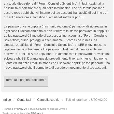
è a totale discrezione di “Forum Consiglio Scientifico”. In tutti i casi, hai la
possibilità di selezionare quali delle informazioni che hai fornito possano
essere rese pubbliche. All’interno del tuo account, hai facoltà di opt-in o opt-
out sul generatore automatico di email del software phpBB.
La password viene criptata (hash unidirezionale) per motivi di sicurezza. In
ogni caso ti raccomandiamo di non utilizzare la stessa password in troppi siti.
La tua password è il metodo di accesso al tuo account su “Forum Consiglio
Scientifico”, quindi proteggila attentamente. Ricorda che in nessuna
circostanza affiliati di “Forum Consiglio Scientifico”, phpBB o terzi possono
legittimamente richiedere la tua password. Nel caso dimenticassi la tua
password, puoi utilizzare l’opzione “Ho dimenticato la password” prevista dal
software phpBB. Durante questo procedimento ti verrà richiesto il tuo nome
utente ed indirizzo email, in modo che il software phpBB possa generare una
nuova password che ti permetterà di accedere nuovamente al tuo account.
Torna alla pagina precedente
Indice
Contattaci
Cancella cookie
Tutti gli orari sono
UTC+02:00
Powered by
phpBB
® Forum Software © phpBB Limited
Traduzione Italiana
phpBB-Store.it