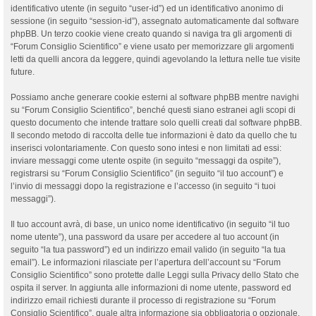
identificativo utente (in seguito “user-id”) ed un identificativo anonimo di
sessione (in seguito “session-id”), assegnato automaticamente dal software
phpBB. Un terzo cookie viene creato quando si naviga tra gli argomenti di
“Forum Consiglio Scientifico” e viene usato per memorizzare gli argomenti
letti da quelli ancora da leggere, quindi agevolando la lettura nelle tue visite
future.
Possiamo anche generare cookie esterni al software phpBB mentre navighi
su “Forum Consiglio Scientifico”, benché questi siano estranei agli scopi di
questo documento che intende trattare solo quelli creati dal software phpBB.
Il secondo metodo di raccolta delle tue informazioni è dato da quello che tu
inserisci volontariamente. Con questo sono intesi e non limitati ad essi:
inviare messaggi come utente ospite (in seguito “messaggi da ospite”),
registrarsi su “Forum Consiglio Scientifico” (in seguito “il tuo account”) e
l’invio di messaggi dopo la registrazione e l’accesso (in seguito “i tuoi
messaggi”).
Il tuo account avrà, di base, un unico nome identificativo (in seguito “il tuo
nome utente”), una password da usare per accedere al tuo account (in
seguito “la tua password”) ed un indirizzo email valido (in seguito “la tua
email”). Le informazioni rilasciate per l’apertura dell’account su “Forum
Consiglio Scientifico” sono protette dalle Leggi sulla Privacy dello Stato che
ospita il server. In aggiunta alle informazioni di nome utente, password ed
indirizzo email richiesti durante il processo di registrazione su “Forum
Consiglio Scientifico”, quale altra informazione sia obbligatoria o opzionale,