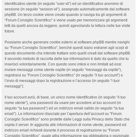
identificativo utente (in seguito “user-id”) ed un identificativo anonimo di
sessione (in seguito “session-id”), assegnato automaticamente dal software
phpBB. Un terzo cookie viene creato quando si naviga tra gli argomenti di
“Forum Consiglio Scientifico” e viene usato per memorizzare gli argomenti
letti da quelli ancora da leggere, quindi agevolando la lettura nelle tue visite
future.
Possiamo anche generare cookie esterni al software phpBB mentre navighi
su “Forum Consiglio Scientifico”, benché questi siano estranei agli scopi di
questo documento che intende trattare solo quelli creati dal software phpBB.
Il secondo metodo di raccolta delle tue informazioni è dato da quello che tu
inserisci volontariamente. Con questo sono intesi e non limitati ad essi:
inviare messaggi come utente ospite (in seguito “messaggi da ospite”),
registrarsi su “Forum Consiglio Scientifico” (in seguito “il tuo account”) e
l’invio di messaggi dopo la registrazione e l’accesso (in seguito “i tuoi
messaggi”).
Il tuo account avrà, di base, un unico nome identificativo (in seguito “il tuo
nome utente”), una password da usare per accedere al tuo account (in
seguito “la tua password”) ed un indirizzo email valido (in seguito “la tua
email”). Le informazioni rilasciate per l’apertura dell’account su “Forum
Consiglio Scientifico” sono protette dalle Leggi sulla Privacy dello Stato che
ospita il server. In aggiunta alle informazioni di nome utente, password ed
indirizzo email richiesti durante il processo di registrazione su “Forum
Consiglio Scientifico”, quale altra informazione sia obbligatoria o opzionale,