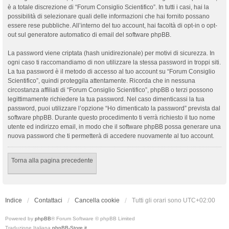
è a totale discrezione di “Forum Consiglio Scientifico”. In tutti i casi, hai la
possibilità di selezionare quali delle informazioni che hai fornito possano
essere rese pubbliche. All’interno del tuo account, hai facoltà di opt-in o opt-
out sul generatore automatico di email del software phpBB.
La password viene criptata (hash unidirezionale) per motivi di sicurezza. In
ogni caso ti raccomandiamo di non utilizzare la stessa password in troppi siti.
La tua password è il metodo di accesso al tuo account su “Forum Consiglio
Scientifico”, quindi proteggila attentamente. Ricorda che in nessuna
circostanza affiliati di “Forum Consiglio Scientifico”, phpBB o terzi possono
legittimamente richiedere la tua password. Nel caso dimenticassi la tua
password, puoi utilizzare l’opzione “Ho dimenticato la password” prevista dal
software phpBB. Durante questo procedimento ti verrà richiesto il tuo nome
utente ed indirizzo email, in modo che il software phpBB possa generare una
nuova password che ti permetterà di accedere nuovamente al tuo account.
Torna alla pagina precedente
Indice
Contattaci
Cancella cookie
Tutti gli orari sono
UTC+02:00
Powered by
phpBB
® Forum Software © phpBB Limited
Traduzione Italiana
phpBB-Store.it