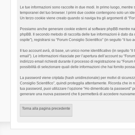
Le tue informazioni sono raccolte in due modi. In primo luogo, mentre si
temporanei del tuo browser. I primi due cookie contengono solo un ident
Un terzo cookie viene creato quando si naviga tra gli argomenti di “Foru
Possiamo anche generare cookie esterni al software phpBB mentre navigh
phpBB. Il secondo metodo di raccolta delle tue informazioni è dato da 
ospite”), registrarsi su “Forum Consiglio Scientifico” (in seguito “il tuo
Il tuo account avrà, di base, un unico nome identificativo (in seguito “
email”). Le informazioni rilasciate per l’apertura dell’account su “Foru
indirizzo email richiesti durante il processo di registrazione su “Forum C
possibilità di selezionare quali delle informazioni che hai fornito poss
La password viene criptata (hash unidirezionale) per motivi di sicurezz
Consiglio Scientifico”, quindi proteggila attentamente. Ricorda che in 
tua password, puoi utilizzare l’opzione “Ho dimenticato la password” p
generare una nuova password che ti permetterà di accedere nuovamen
Torna alla pagina precedente