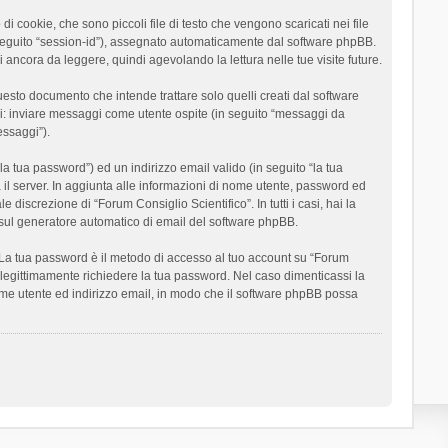
 cookie, che sono piccoli file di testo che vengono scaricati nei file
n seguito “session-id”), assegnato automaticamente dal software phpBB.
 ancora da leggere, quindi agevolando la lettura nelle tue visite future.
sto documento che intende trattare solo quelli creati dal software
si: inviare messaggi come utente ospite (in seguito “messaggi da
essaggi”).
la tua password”) ed un indirizzo email valido (in seguito “la tua
a il server. In aggiunta alle informazioni di nome utente, password ed
 discrezione di “Forum Consiglio Scientifico”. In tutti i casi, hai la
ut sul generatore automatico di email del software phpBB.
i. La tua password è il metodo di accesso al tuo account su “Forum
o legittimamente richiedere la tua password. Nel caso dimenticassi la
ome utente ed indirizzo email, in modo che il software phpBB possa