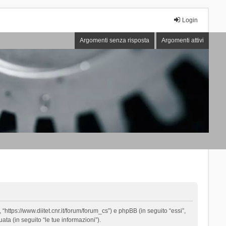
Login
Argomenti senza risposta
Argomenti attivi
“https://www.diitet.cnr.it/forum/forum_cs”) e phpBB (in seguito “essi”,
ta (in seguito “le tue informazioni”).