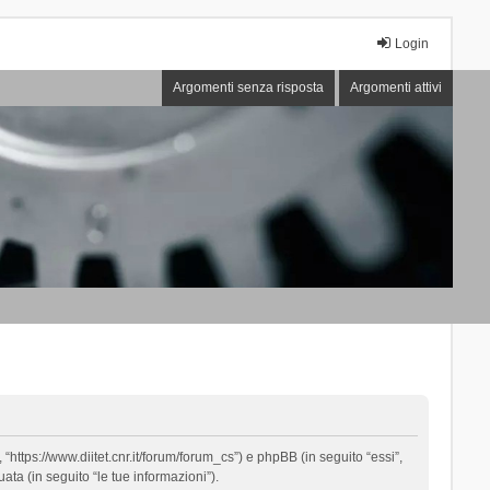
Login
Argomenti senza risposta
Argomenti attivi
“https://www.diitet.cnr.it/forum/forum_cs”) e phpBB (in seguito “essi”,
ta (in seguito “le tue informazioni”).