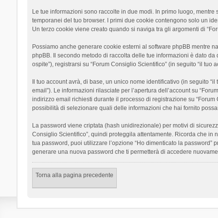
Le tue informazioni sono raccolte in due modi. In primo luogo, mentre si
temporanei del tuo browser. I primi due cookie contengono solo un ident
Un terzo cookie viene creato quando si naviga tra gli argomenti di “Foru
Possiamo anche generare cookie esterni al software phpBB mentre navigh
phpBB. Il secondo metodo di raccolta delle tue informazioni è dato da 
ospite”), registrarsi su “Forum Consiglio Scientifico” (in seguito “il tuo
Il tuo account avrà, di base, un unico nome identificativo (in seguito “
email”). Le informazioni rilasciate per l’apertura dell’account su “Foru
indirizzo email richiesti durante il processo di registrazione su “Forum C
possibilità di selezionare quali delle informazioni che hai fornito poss
La password viene criptata (hash unidirezionale) per motivi di sicurezz
Consiglio Scientifico”, quindi proteggila attentamente. Ricorda che in 
tua password, puoi utilizzare l’opzione “Ho dimenticato la password” p
generare una nuova password che ti permetterà di accedere nuovamen
Torna alla pagina precedente