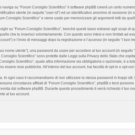
 naviga su “Forum Consiglio Scientifico” il software phpBB creerà un certo numero di
ificativo utente (in seguito “user-id”) ed un identificativo anonimo di sessione (i
m Consiglio Scientifico” e viene usato per memorizzare gli argomenti letti da quelli
i su “Forum Consiglio Scientifico”, benché questi siano estranei agli scopi di que
quello che tu inserisci volontariamente. Con questo sono intesi e non limitati ad es
 account”) e l’invio di messaggi dopo la registrazione e l’accesso (in seguito “i tuoi m
il tuo nome utente”), una password da usare per accedere al tuo account (in seguito “
m Consiglio Scientifico” sono protette dalle Leggi sulla Privacy dello Stato che ospit
onsiglio Scientifico”, quale altra informazione sia obbligatoria o opzionale, è a totale
ano essere rese pubbliche. All’interno del tuo account, hai facoltà di opt-in o opt-o
a. In ogni caso ti raccomandiamo di non utilizzare la stessa password in troppi sit
nessuna circostanza affiliati di “Forum Consiglio Scientifico”, phpBB o terzi posson
revista dal software phpBB. Durante questo procedimento ti verrà richiesto il tuo n
te al tuo account.