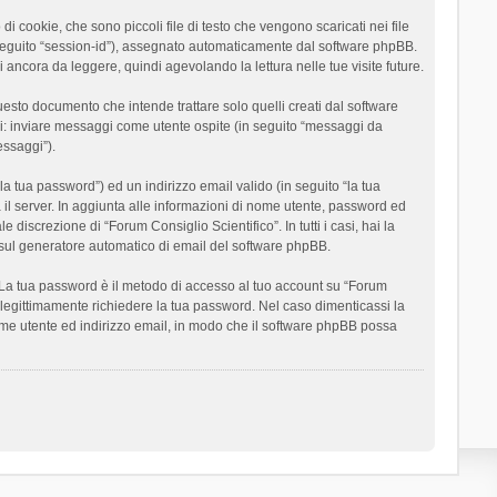
 cookie, che sono piccoli file di testo che vengono scaricati nei file
n seguito “session-id”), assegnato automaticamente dal software phpBB.
 ancora da leggere, quindi agevolando la lettura nelle tue visite future.
sto documento che intende trattare solo quelli creati dal software
si: inviare messaggi come utente ospite (in seguito “messaggi da
essaggi”).
la tua password”) ed un indirizzo email valido (in seguito “la tua
a il server. In aggiunta alle informazioni di nome utente, password ed
 discrezione di “Forum Consiglio Scientifico”. In tutti i casi, hai la
ut sul generatore automatico di email del software phpBB.
i. La tua password è il metodo di accesso al tuo account su “Forum
o legittimamente richiedere la tua password. Nel caso dimenticassi la
ome utente ed indirizzo email, in modo che il software phpBB possa