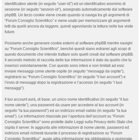
identificativo utente (in seguito “user-id”) ed un identificativo anonimo di
sessione (in seguito “session-id”), assegnato automaticamente dal software
phpBB. Un terzo cookie viene creato quando si naviga tra gli argomenti di
“Forum Consiglio Scientifico” e viene usato per memorizzare gli argomenti
letti da quelli ancora da leggere, quindi agevolando la lettura nelle tue visite
future.
Possiamo anche generare cookie esterni al software phpBB mentre navighi
su “Forum Consiglio Scientifico”, benché questi siano estranei agli scopi di
questo documento che intende trattare solo quelli creati dal software phpBB.
Il secondo metodo di raccolta delle tue informazioni è dato da quello che tu
inserisci volontariamente. Con questo sono intesi e non limitati ad essi:
inviare messaggi come utente ospite (in seguito “messaggi da ospite”),
registrarsi su “Forum Consiglio Scientifico” (in seguito “il tuo account”) e
l’invio di messaggi dopo la registrazione e l’accesso (in seguito “i tuoi
messaggi”).
Il tuo account avrà, di base, un unico nome identificativo (in seguito “il tuo
nome utente”), una password da usare per accedere al tuo account (in
seguito “la tua password”) ed un indirizzo email valido (in seguito “la tua
email”). Le informazioni rilasciate per l’apertura dell’account su “Forum
Consiglio Scientifico” sono protette dalle Leggi sulla Privacy dello Stato che
ospita il server. In aggiunta alle informazioni di nome utente, password ed
indirizzo email richiesti durante il processo di registrazione su “Forum
Consiglio Scientifico”, quale altra informazione sia obbligatoria o opzionale,