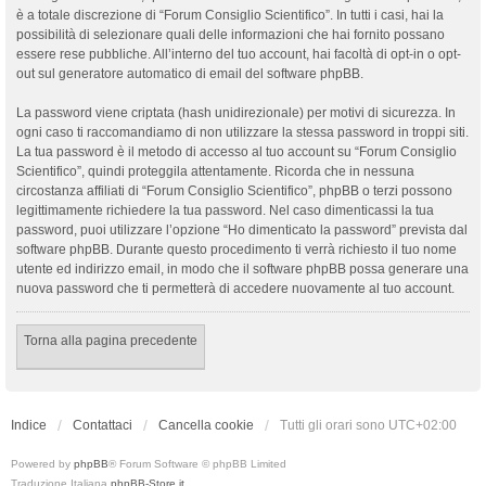
è a totale discrezione di “Forum Consiglio Scientifico”. In tutti i casi, hai la
possibilità di selezionare quali delle informazioni che hai fornito possano
essere rese pubbliche. All’interno del tuo account, hai facoltà di opt-in o opt-
out sul generatore automatico di email del software phpBB.
La password viene criptata (hash unidirezionale) per motivi di sicurezza. In
ogni caso ti raccomandiamo di non utilizzare la stessa password in troppi siti.
La tua password è il metodo di accesso al tuo account su “Forum Consiglio
Scientifico”, quindi proteggila attentamente. Ricorda che in nessuna
circostanza affiliati di “Forum Consiglio Scientifico”, phpBB o terzi possono
legittimamente richiedere la tua password. Nel caso dimenticassi la tua
password, puoi utilizzare l’opzione “Ho dimenticato la password” prevista dal
software phpBB. Durante questo procedimento ti verrà richiesto il tuo nome
utente ed indirizzo email, in modo che il software phpBB possa generare una
nuova password che ti permetterà di accedere nuovamente al tuo account.
Torna alla pagina precedente
Indice
Contattaci
Cancella cookie
Tutti gli orari sono
UTC+02:00
Powered by
phpBB
® Forum Software © phpBB Limited
Traduzione Italiana
phpBB-Store.it