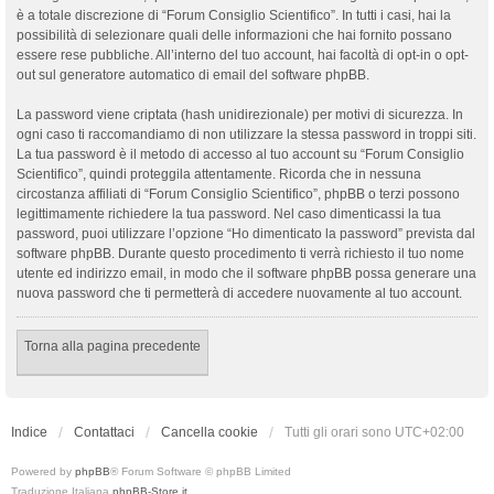
è a totale discrezione di “Forum Consiglio Scientifico”. In tutti i casi, hai la
possibilità di selezionare quali delle informazioni che hai fornito possano
essere rese pubbliche. All’interno del tuo account, hai facoltà di opt-in o opt-
out sul generatore automatico di email del software phpBB.
La password viene criptata (hash unidirezionale) per motivi di sicurezza. In
ogni caso ti raccomandiamo di non utilizzare la stessa password in troppi siti.
La tua password è il metodo di accesso al tuo account su “Forum Consiglio
Scientifico”, quindi proteggila attentamente. Ricorda che in nessuna
circostanza affiliati di “Forum Consiglio Scientifico”, phpBB o terzi possono
legittimamente richiedere la tua password. Nel caso dimenticassi la tua
password, puoi utilizzare l’opzione “Ho dimenticato la password” prevista dal
software phpBB. Durante questo procedimento ti verrà richiesto il tuo nome
utente ed indirizzo email, in modo che il software phpBB possa generare una
nuova password che ti permetterà di accedere nuovamente al tuo account.
Torna alla pagina precedente
Indice
Contattaci
Cancella cookie
Tutti gli orari sono
UTC+02:00
Powered by
phpBB
® Forum Software © phpBB Limited
Traduzione Italiana
phpBB-Store.it