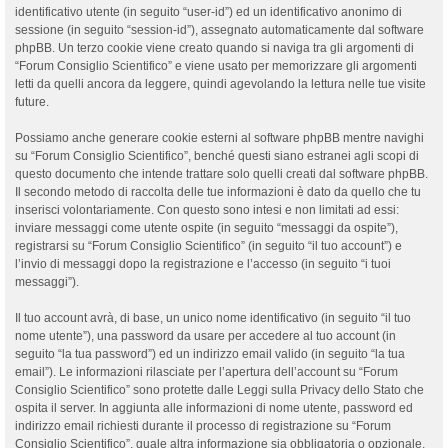
identificativo utente (in seguito “user-id”) ed un identificativo anonimo di
sessione (in seguito “session-id”), assegnato automaticamente dal software
phpBB. Un terzo cookie viene creato quando si naviga tra gli argomenti di
“Forum Consiglio Scientifico” e viene usato per memorizzare gli argomenti
letti da quelli ancora da leggere, quindi agevolando la lettura nelle tue visite
future.
Possiamo anche generare cookie esterni al software phpBB mentre navighi
su “Forum Consiglio Scientifico”, benché questi siano estranei agli scopi di
questo documento che intende trattare solo quelli creati dal software phpBB.
Il secondo metodo di raccolta delle tue informazioni è dato da quello che tu
inserisci volontariamente. Con questo sono intesi e non limitati ad essi:
inviare messaggi come utente ospite (in seguito “messaggi da ospite”),
registrarsi su “Forum Consiglio Scientifico” (in seguito “il tuo account”) e
l’invio di messaggi dopo la registrazione e l’accesso (in seguito “i tuoi
messaggi”).
Il tuo account avrà, di base, un unico nome identificativo (in seguito “il tuo
nome utente”), una password da usare per accedere al tuo account (in
seguito “la tua password”) ed un indirizzo email valido (in seguito “la tua
email”). Le informazioni rilasciate per l’apertura dell’account su “Forum
Consiglio Scientifico” sono protette dalle Leggi sulla Privacy dello Stato che
ospita il server. In aggiunta alle informazioni di nome utente, password ed
indirizzo email richiesti durante il processo di registrazione su “Forum
Consiglio Scientifico”, quale altra informazione sia obbligatoria o opzionale,