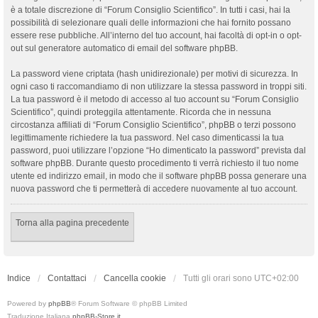
è a totale discrezione di “Forum Consiglio Scientifico”. In tutti i casi, hai la
possibilità di selezionare quali delle informazioni che hai fornito possano
essere rese pubbliche. All’interno del tuo account, hai facoltà di opt-in o opt-
out sul generatore automatico di email del software phpBB.
La password viene criptata (hash unidirezionale) per motivi di sicurezza. In
ogni caso ti raccomandiamo di non utilizzare la stessa password in troppi siti.
La tua password è il metodo di accesso al tuo account su “Forum Consiglio
Scientifico”, quindi proteggila attentamente. Ricorda che in nessuna
circostanza affiliati di “Forum Consiglio Scientifico”, phpBB o terzi possono
legittimamente richiedere la tua password. Nel caso dimenticassi la tua
password, puoi utilizzare l’opzione “Ho dimenticato la password” prevista dal
software phpBB. Durante questo procedimento ti verrà richiesto il tuo nome
utente ed indirizzo email, in modo che il software phpBB possa generare una
nuova password che ti permetterà di accedere nuovamente al tuo account.
Torna alla pagina precedente
Indice
Contattaci
Cancella cookie
Tutti gli orari sono
UTC+02:00
Powered by
phpBB
® Forum Software © phpBB Limited
Traduzione Italiana
phpBB-Store.it