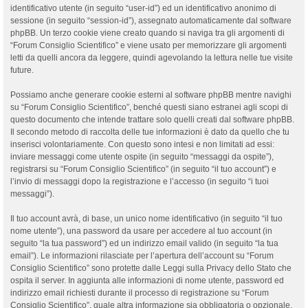
identificativo utente (in seguito “user-id”) ed un identificativo anonimo di
sessione (in seguito “session-id”), assegnato automaticamente dal software
phpBB. Un terzo cookie viene creato quando si naviga tra gli argomenti di
“Forum Consiglio Scientifico” e viene usato per memorizzare gli argomenti
letti da quelli ancora da leggere, quindi agevolando la lettura nelle tue visite
future.
Possiamo anche generare cookie esterni al software phpBB mentre navighi
su “Forum Consiglio Scientifico”, benché questi siano estranei agli scopi di
questo documento che intende trattare solo quelli creati dal software phpBB.
Il secondo metodo di raccolta delle tue informazioni è dato da quello che tu
inserisci volontariamente. Con questo sono intesi e non limitati ad essi:
inviare messaggi come utente ospite (in seguito “messaggi da ospite”),
registrarsi su “Forum Consiglio Scientifico” (in seguito “il tuo account”) e
l’invio di messaggi dopo la registrazione e l’accesso (in seguito “i tuoi
messaggi”).
Il tuo account avrà, di base, un unico nome identificativo (in seguito “il tuo
nome utente”), una password da usare per accedere al tuo account (in
seguito “la tua password”) ed un indirizzo email valido (in seguito “la tua
email”). Le informazioni rilasciate per l’apertura dell’account su “Forum
Consiglio Scientifico” sono protette dalle Leggi sulla Privacy dello Stato che
ospita il server. In aggiunta alle informazioni di nome utente, password ed
indirizzo email richiesti durante il processo di registrazione su “Forum
Consiglio Scientifico”, quale altra informazione sia obbligatoria o opzionale,