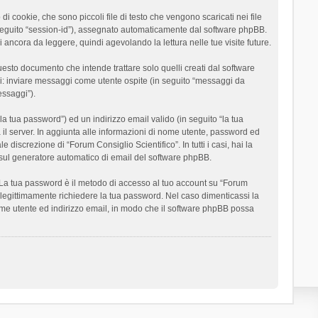
 cookie, che sono piccoli file di testo che vengono scaricati nei file
n seguito “session-id”), assegnato automaticamente dal software phpBB.
 ancora da leggere, quindi agevolando la lettura nelle tue visite future.
sto documento che intende trattare solo quelli creati dal software
si: inviare messaggi come utente ospite (in seguito “messaggi da
essaggi”).
la tua password”) ed un indirizzo email valido (in seguito “la tua
a il server. In aggiunta alle informazioni di nome utente, password ed
 discrezione di “Forum Consiglio Scientifico”. In tutti i casi, hai la
ut sul generatore automatico di email del software phpBB.
i. La tua password è il metodo di accesso al tuo account su “Forum
o legittimamente richiedere la tua password. Nel caso dimenticassi la
ome utente ed indirizzo email, in modo che il software phpBB possa