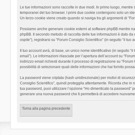
Le tue informazioni sono raccolte in due modi. In primo luogo, mentre si
temporanei del tuo browser. I primi due cookie contengono solo un ident
Un terzo cookie viene creato quando si naviga tra gli argomenti di “Foru
Possiamo anche generare cookie esterni al software phpBB mentre navigh
phpBB. Il secondo metodo di raccolta delle tue informazioni è dato da 
ospite”), registrarsi su “Forum Consiglio Scientifico” (in seguito “il tuo
Il tuo account avrà, di base, un unico nome identificativo (in seguito “
email”). Le informazioni rilasciate per l’apertura dell’account su “Foru
indirizzo email richiesti durante il processo di registrazione su “Forum C
possibilità di selezionare quali delle informazioni che hai fornito poss
La password viene criptata (hash unidirezionale) per motivi di sicurezz
Consiglio Scientifico”, quindi proteggila attentamente. Ricorda che in 
tua password, puoi utilizzare l’opzione “Ho dimenticato la password” p
generare una nuova password che ti permetterà di accedere nuovamen
Torna alla pagina precedente