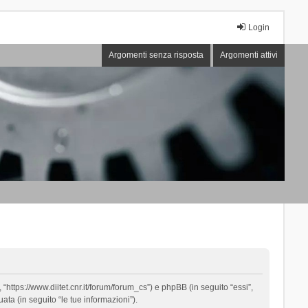
Login
Argomenti senza risposta
Argomenti attivi
“https://www.diitet.cnr.it/forum/forum_cs”) e phpBB (in seguito “essi”,
ta (in seguito “le tue informazioni”).