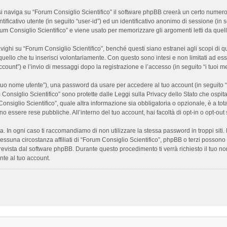
 naviga su “Forum Consiglio Scientifico” il software phpBB creerà un certo numero di
ificativo utente (in seguito “user-id”) ed un identificativo anonimo di sessione (i
m Consiglio Scientifico” e viene usato per memorizzare gli argomenti letti da quelli
i su “Forum Consiglio Scientifico”, benché questi siano estranei agli scopi di que
quello che tu inserisci volontariamente. Con questo sono intesi e non limitati ad es
 account”) e l’invio di messaggi dopo la registrazione e l’accesso (in seguito “i tuoi m
il tuo nome utente”), una password da usare per accedere al tuo account (in seguito “
m Consiglio Scientifico” sono protette dalle Leggi sulla Privacy dello Stato che ospit
onsiglio Scientifico”, quale altra informazione sia obbligatoria o opzionale, è a totale
ano essere rese pubbliche. All’interno del tuo account, hai facoltà di opt-in o opt-o
a. In ogni caso ti raccomandiamo di non utilizzare la stessa password in troppi sit
nessuna circostanza affiliati di “Forum Consiglio Scientifico”, phpBB o terzi posson
revista dal software phpBB. Durante questo procedimento ti verrà richiesto il tuo n
te al tuo account.