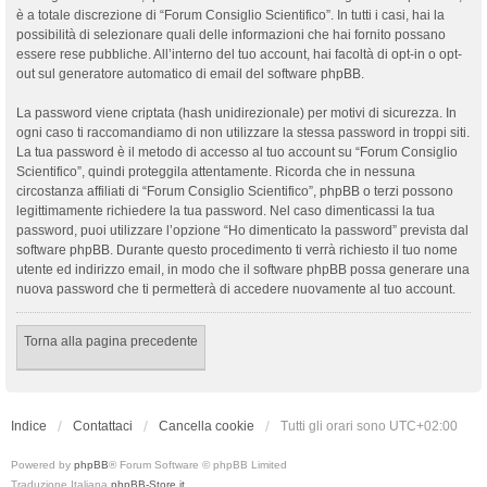
è a totale discrezione di “Forum Consiglio Scientifico”. In tutti i casi, hai la
possibilità di selezionare quali delle informazioni che hai fornito possano
essere rese pubbliche. All’interno del tuo account, hai facoltà di opt-in o opt-
out sul generatore automatico di email del software phpBB.
La password viene criptata (hash unidirezionale) per motivi di sicurezza. In
ogni caso ti raccomandiamo di non utilizzare la stessa password in troppi siti.
La tua password è il metodo di accesso al tuo account su “Forum Consiglio
Scientifico”, quindi proteggila attentamente. Ricorda che in nessuna
circostanza affiliati di “Forum Consiglio Scientifico”, phpBB o terzi possono
legittimamente richiedere la tua password. Nel caso dimenticassi la tua
password, puoi utilizzare l’opzione “Ho dimenticato la password” prevista dal
software phpBB. Durante questo procedimento ti verrà richiesto il tuo nome
utente ed indirizzo email, in modo che il software phpBB possa generare una
nuova password che ti permetterà di accedere nuovamente al tuo account.
Torna alla pagina precedente
Indice
Contattaci
Cancella cookie
Tutti gli orari sono
UTC+02:00
Powered by
phpBB
® Forum Software © phpBB Limited
Traduzione Italiana
phpBB-Store.it