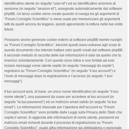
identificativo utente (in seguito “user-id”) ed un identificativo anonimo di
sessione (in seguito “session-id”), assegnato automaticamente dal software
phpBB. Un terzo cookie viene creato quando si naviga tra gli argomenti di
“Forum Consiglio Scientifico” e viene usato per memorizzare gli argomenti
letti da quelli ancora da leggere, quindi agevolando la lettura nelle tue visite
future.
Possiamo anche generare cookie esterni al software phpBB mentre navighi
su “Forum Consiglio Scientifico”, benché questi siano estranei agli scopi di
questo documento che intende trattare solo quelli creati dal software phpBB.
Il secondo metodo di raccolta delle tue informazioni è dato da quello che tu
inserisci volontariamente. Con questo sono intesi e non limitati ad essi:
inviare messaggi come utente ospite (in seguito “messaggi da ospite”),
registrarsi su “Forum Consiglio Scientifico” (in seguito “il tuo account”) e
l’invio di messaggi dopo la registrazione e l’accesso (in seguito “i tuoi
messaggi”).
Il tuo account avrà, di base, un unico nome identificativo (in seguito “il tuo
nome utente”), una password da usare per accedere al tuo account (in
seguito “la tua password”) ed un indirizzo email valido (in seguito “la tua
email”). Le informazioni rilasciate per l’apertura dell’account su “Forum
Consiglio Scientifico” sono protette dalle Leggi sulla Privacy dello Stato che
ospita il server. In aggiunta alle informazioni di nome utente, password ed
indirizzo email richiesti durante il processo di registrazione su “Forum
Consiglio Scientifico”, quale altra informazione sia obbligatoria o opzionale,