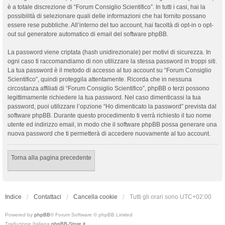
è a totale discrezione di “Forum Consiglio Scientifico”. In tutti i casi, hai la
possibilità di selezionare quali delle informazioni che hai fornito possano
essere rese pubbliche. All’interno del tuo account, hai facoltà di opt-in o opt-
out sul generatore automatico di email del software phpBB.
La password viene criptata (hash unidirezionale) per motivi di sicurezza. In
ogni caso ti raccomandiamo di non utilizzare la stessa password in troppi siti.
La tua password è il metodo di accesso al tuo account su “Forum Consiglio
Scientifico”, quindi proteggila attentamente. Ricorda che in nessuna
circostanza affiliati di “Forum Consiglio Scientifico”, phpBB o terzi possono
legittimamente richiedere la tua password. Nel caso dimenticassi la tua
password, puoi utilizzare l’opzione “Ho dimenticato la password” prevista dal
software phpBB. Durante questo procedimento ti verrà richiesto il tuo nome
utente ed indirizzo email, in modo che il software phpBB possa generare una
nuova password che ti permetterà di accedere nuovamente al tuo account.
Torna alla pagina precedente
Indice
Contattaci
Cancella cookie
Tutti gli orari sono
UTC+02:00
Powered by
phpBB
® Forum Software © phpBB Limited
Traduzione Italiana
phpBB-Store.it