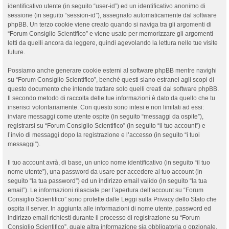
identificativo utente (in seguito “user-id”) ed un identificativo anonimo di
sessione (in seguito “session-id”), assegnato automaticamente dal software
phpBB. Un terzo cookie viene creato quando si naviga tra gli argomenti di
“Forum Consiglio Scientifico” e viene usato per memorizzare gli argomenti
letti da quelli ancora da leggere, quindi agevolando la lettura nelle tue visite
future.
Possiamo anche generare cookie esterni al software phpBB mentre navighi
su “Forum Consiglio Scientifico”, benché questi siano estranei agli scopi di
questo documento che intende trattare solo quelli creati dal software phpBB.
Il secondo metodo di raccolta delle tue informazioni è dato da quello che tu
inserisci volontariamente. Con questo sono intesi e non limitati ad essi:
inviare messaggi come utente ospite (in seguito “messaggi da ospite”),
registrarsi su “Forum Consiglio Scientifico” (in seguito “il tuo account”) e
l’invio di messaggi dopo la registrazione e l’accesso (in seguito “i tuoi
messaggi”).
Il tuo account avrà, di base, un unico nome identificativo (in seguito “il tuo
nome utente”), una password da usare per accedere al tuo account (in
seguito “la tua password”) ed un indirizzo email valido (in seguito “la tua
email”). Le informazioni rilasciate per l’apertura dell’account su “Forum
Consiglio Scientifico” sono protette dalle Leggi sulla Privacy dello Stato che
ospita il server. In aggiunta alle informazioni di nome utente, password ed
indirizzo email richiesti durante il processo di registrazione su “Forum
Consiglio Scientifico”, quale altra informazione sia obbligatoria o opzionale,