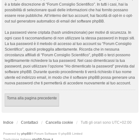
è a totale discrezione di “Forum Consiglio Scientifico”. In tutti i casi, hai la
possibilità di selezionare quali delle informazioni che hai fornito possano
essere rese pubbliche. All’interno del tuo account, hai facoltà di opt-in o opt-
out sul generatore automatico di email del software phpBB.
La password viene criptata (hash unidirezionale) per motivi di sicurezza. In
ogni caso ti raccomandiamo di non utilizzare la stessa password in troppi siti.
La tua password è il metodo di accesso al tuo account su “Forum Consiglio
Scientifico”, quindi proteggila attentamente. Ricorda che in nessuna
circostanza affiliati di “Forum Consiglio Scientifico”, phpBB o terzi possono
legittimamente richiedere la tua password. Nel caso dimenticassi la tua
password, puoi utilizzare l’opzione “Ho dimenticato la password” prevista dal
software phpBB. Durante questo procedimento ti verrà richiesto il tuo nome
utente ed indirizzo email, in modo che il software phpBB possa generare una
nuova password che ti permetterà di accedere nuovamente al tuo account.
Torna alla pagina precedente
Indice
Contattaci
Cancella cookie
Tutti gli orari sono
UTC+02:00
Powered by
phpBB
® Forum Software © phpBB Limited
Traduzione Italiana
phpBB-Store.it