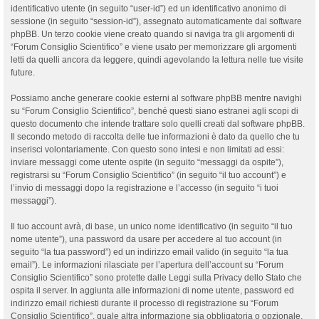
identificativo utente (in seguito “user-id”) ed un identificativo anonimo di
sessione (in seguito “session-id”), assegnato automaticamente dal software
phpBB. Un terzo cookie viene creato quando si naviga tra gli argomenti di
“Forum Consiglio Scientifico” e viene usato per memorizzare gli argomenti
letti da quelli ancora da leggere, quindi agevolando la lettura nelle tue visite
future.
Possiamo anche generare cookie esterni al software phpBB mentre navighi
su “Forum Consiglio Scientifico”, benché questi siano estranei agli scopi di
questo documento che intende trattare solo quelli creati dal software phpBB.
Il secondo metodo di raccolta delle tue informazioni è dato da quello che tu
inserisci volontariamente. Con questo sono intesi e non limitati ad essi:
inviare messaggi come utente ospite (in seguito “messaggi da ospite”),
registrarsi su “Forum Consiglio Scientifico” (in seguito “il tuo account”) e
l’invio di messaggi dopo la registrazione e l’accesso (in seguito “i tuoi
messaggi”).
Il tuo account avrà, di base, un unico nome identificativo (in seguito “il tuo
nome utente”), una password da usare per accedere al tuo account (in
seguito “la tua password”) ed un indirizzo email valido (in seguito “la tua
email”). Le informazioni rilasciate per l’apertura dell’account su “Forum
Consiglio Scientifico” sono protette dalle Leggi sulla Privacy dello Stato che
ospita il server. In aggiunta alle informazioni di nome utente, password ed
indirizzo email richiesti durante il processo di registrazione su “Forum
Consiglio Scientifico”, quale altra informazione sia obbligatoria o opzionale,