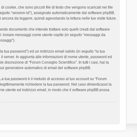
 cookie, che sono piccoli file di testo che vengono scaricati nei file
n seguito “session-id”), assegnato automaticamente dal software phpBB.
 ancora da leggere, quindi agevolando la lettura nelle tue visite future.
sto documento che intende trattare solo quelli creati dal software
si: inviare messaggi come utente ospite (in seguito “messaggi da
essaggi”).
la tua password”) ed un indirizzo email valido (in seguito “la tua
a il server. In aggiunta alle informazioni di nome utente, password ed
 discrezione di “Forum Consiglio Scientifico”. In tutti i casi, hai la
ut sul generatore automatico di email del software phpBB.
i. La tua password è il metodo di accesso al tuo account su “Forum
o legittimamente richiedere la tua password. Nel caso dimenticassi la
ome utente ed indirizzo email, in modo che il software phpBB possa