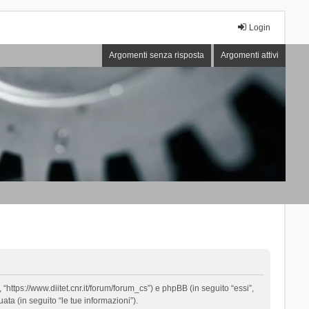
Login
Argomenti senza risposta
Argomenti attivi
“https://www.diitet.cnr.it/forum/forum_cs”) e phpBB (in seguito “essi”,
ta (in seguito “le tue informazioni”).