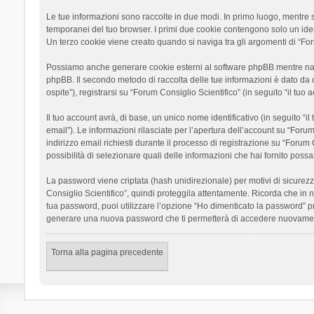
Le tue informazioni sono raccolte in due modi. In primo luogo, mentre si
temporanei del tuo browser. I primi due cookie contengono solo un ident
Un terzo cookie viene creato quando si naviga tra gli argomenti di “Foru
Possiamo anche generare cookie esterni al software phpBB mentre navigh
phpBB. Il secondo metodo di raccolta delle tue informazioni è dato da 
ospite”), registrarsi su “Forum Consiglio Scientifico” (in seguito “il tuo
Il tuo account avrà, di base, un unico nome identificativo (in seguito “
email”). Le informazioni rilasciate per l’apertura dell’account su “Foru
indirizzo email richiesti durante il processo di registrazione su “Forum C
possibilità di selezionare quali delle informazioni che hai fornito poss
La password viene criptata (hash unidirezionale) per motivi di sicurezz
Consiglio Scientifico”, quindi proteggila attentamente. Ricorda che in 
tua password, puoi utilizzare l’opzione “Ho dimenticato la password” p
generare una nuova password che ti permetterà di accedere nuovamen
Torna alla pagina precedente