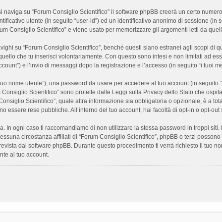
 naviga su “Forum Consiglio Scientifico” il software phpBB creerà un certo numero di
ificativo utente (in seguito “user-id”) ed un identificativo anonimo di sessione (i
m Consiglio Scientifico” e viene usato per memorizzare gli argomenti letti da quelli
i su “Forum Consiglio Scientifico”, benché questi siano estranei agli scopi di que
quello che tu inserisci volontariamente. Con questo sono intesi e non limitati ad es
 account”) e l’invio di messaggi dopo la registrazione e l’accesso (in seguito “i tuoi m
il tuo nome utente”), una password da usare per accedere al tuo account (in seguito “
m Consiglio Scientifico” sono protette dalle Leggi sulla Privacy dello Stato che ospit
onsiglio Scientifico”, quale altra informazione sia obbligatoria o opzionale, è a totale
ano essere rese pubbliche. All’interno del tuo account, hai facoltà di opt-in o opt-o
a. In ogni caso ti raccomandiamo di non utilizzare la stessa password in troppi sit
nessuna circostanza affiliati di “Forum Consiglio Scientifico”, phpBB o terzi posson
revista dal software phpBB. Durante questo procedimento ti verrà richiesto il tuo n
te al tuo account.