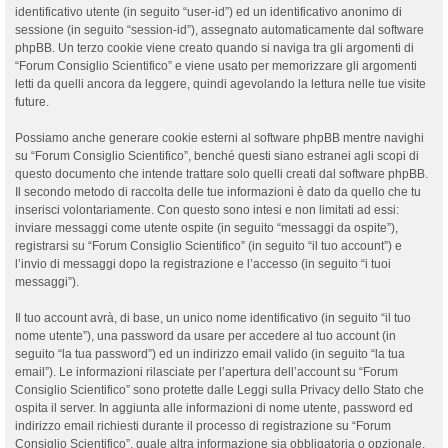
identificativo utente (in seguito “user-id”) ed un identificativo anonimo di
sessione (in seguito “session-id”), assegnato automaticamente dal software
phpBB. Un terzo cookie viene creato quando si naviga tra gli argomenti di
“Forum Consiglio Scientifico” e viene usato per memorizzare gli argomenti
letti da quelli ancora da leggere, quindi agevolando la lettura nelle tue visite
future.
Possiamo anche generare cookie esterni al software phpBB mentre navighi
su “Forum Consiglio Scientifico”, benché questi siano estranei agli scopi di
questo documento che intende trattare solo quelli creati dal software phpBB.
Il secondo metodo di raccolta delle tue informazioni è dato da quello che tu
inserisci volontariamente. Con questo sono intesi e non limitati ad essi:
inviare messaggi come utente ospite (in seguito “messaggi da ospite”),
registrarsi su “Forum Consiglio Scientifico” (in seguito “il tuo account”) e
l’invio di messaggi dopo la registrazione e l’accesso (in seguito “i tuoi
messaggi”).
Il tuo account avrà, di base, un unico nome identificativo (in seguito “il tuo
nome utente”), una password da usare per accedere al tuo account (in
seguito “la tua password”) ed un indirizzo email valido (in seguito “la tua
email”). Le informazioni rilasciate per l’apertura dell’account su “Forum
Consiglio Scientifico” sono protette dalle Leggi sulla Privacy dello Stato che
ospita il server. In aggiunta alle informazioni di nome utente, password ed
indirizzo email richiesti durante il processo di registrazione su “Forum
Consiglio Scientifico”, quale altra informazione sia obbligatoria o opzionale,