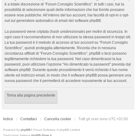
è a totale discrezione di “Forum Consiglio Scientifico”. In tutti i casi, hai la
possibilità di selezionare quali delle informazioni che hai fornito possano
essere rese pubbliche. All’interno del tuo account, hai facoltà di opt-in o opt-
out sul generatore automatico di email del software phpBB.
La password viene criptata (hash unidirezionale) per motivi di sicurezza. In
ogni caso ti raccomandiamo di non utilizzare la stessa password in troppi siti.
La tua password è il metodo di accesso al tuo account su “Forum Consiglio
Scientifico”, quindi proteggila attentamente. Ricorda che in nessuna
circostanza affiliati di “Forum Consiglio Scientifico”, phpBB o terzi possono
legittimamente richiedere la tua password. Nel caso dimenticassi la tua
password, puoi utilizzare l’opzione “Ho dimenticato la password” prevista dal
software phpBB. Durante questo procedimento ti verrà richiesto il tuo nome
utente ed indirizzo email, in modo che il software phpBB possa generare una
nuova password che ti permetterà di accedere nuovamente al tuo account.
Torna alla pagina precedente
Indice
Contattaci
Cancella cookie
Tutti gli orari sono
UTC+02:00
Powered by
phpBB
® Forum Software © phpBB Limited
Traduzione Italiana
phpBB-Store.it