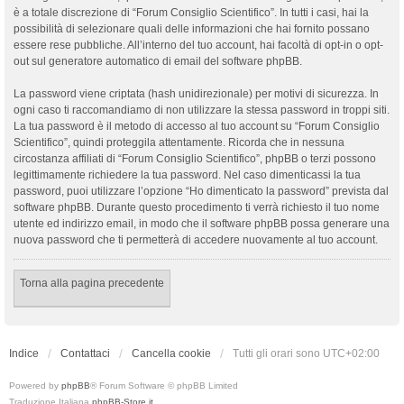
è a totale discrezione di “Forum Consiglio Scientifico”. In tutti i casi, hai la
possibilità di selezionare quali delle informazioni che hai fornito possano
essere rese pubbliche. All’interno del tuo account, hai facoltà di opt-in o opt-
out sul generatore automatico di email del software phpBB.
La password viene criptata (hash unidirezionale) per motivi di sicurezza. In
ogni caso ti raccomandiamo di non utilizzare la stessa password in troppi siti.
La tua password è il metodo di accesso al tuo account su “Forum Consiglio
Scientifico”, quindi proteggila attentamente. Ricorda che in nessuna
circostanza affiliati di “Forum Consiglio Scientifico”, phpBB o terzi possono
legittimamente richiedere la tua password. Nel caso dimenticassi la tua
password, puoi utilizzare l’opzione “Ho dimenticato la password” prevista dal
software phpBB. Durante questo procedimento ti verrà richiesto il tuo nome
utente ed indirizzo email, in modo che il software phpBB possa generare una
nuova password che ti permetterà di accedere nuovamente al tuo account.
Torna alla pagina precedente
Indice
Contattaci
Cancella cookie
Tutti gli orari sono
UTC+02:00
Powered by
phpBB
® Forum Software © phpBB Limited
Traduzione Italiana
phpBB-Store.it