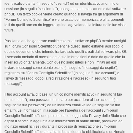
identificativo utente (in seguito “user-id”) ed un identificativo anonimo di
sessione (in seguito “session-id”), assegnato automaticamente dal software
phpBB. Un terzo cookie viene creato quando si naviga tra gli argomenti di
“Forum Consiglio Scientifico” e viene usato per memorizzare gli argomenti
letti da quelli ancora da leggere, quindi agevolando la lettura nelle tue visite
future.
Possiamo anche generare cookie esterni al software phpBB mentre navighi
su “Forum Consiglio Scientifico”, benché questi siano estranei agli scopi di
questo documento che intende trattare solo quelli creati dal software phpBB.
Il secondo metodo di raccolta delle tue informazioni è dato da quello che tu
inserisci volontariamente. Con questo sono intesi e non limitati ad essi:
inviare messaggi come utente ospite (in seguito “messaggi da ospite”),
registrarsi su “Forum Consiglio Scientifico” (in seguito “il tuo account”) e
l’invio di messaggi dopo la registrazione e l’accesso (in seguito “i tuoi
messaggi”).
Il tuo account avrà, di base, un unico nome identificativo (in seguito “il tuo
nome utente”), una password da usare per accedere al tuo account (in
seguito “la tua password”) ed un indirizzo email valido (in seguito “la tua
email”). Le informazioni rilasciate per l’apertura dell’account su “Forum
Consiglio Scientifico” sono protette dalle Leggi sulla Privacy dello Stato che
ospita il server. In aggiunta alle informazioni di nome utente, password ed
indirizzo email richiesti durante il processo di registrazione su “Forum
Consiglio Scientifico”, quale altra informazione sia obbligatoria o opzionale,