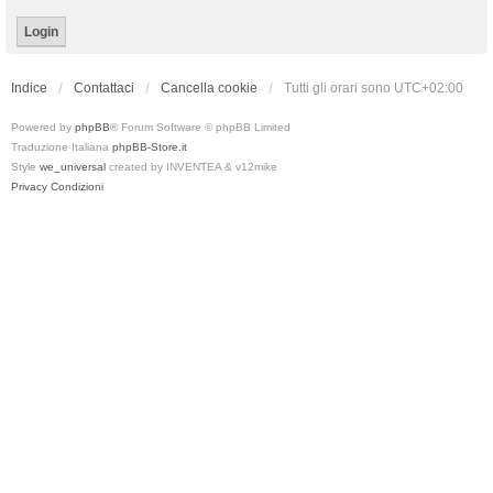
Indice
Contattaci
Cancella cookie
Tutti gli orari sono
UTC+02:00
Powered by
phpBB
® Forum Software © phpBB Limited
Traduzione Italiana
phpBB-Store.it
Style
we_universal
created by INVENTEA & v12mike
Privacy
Condizioni