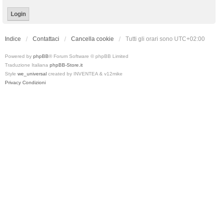
Indice
Contattaci
Cancella cookie
Tutti gli orari sono
UTC+02:00
Powered by
phpBB
® Forum Software © phpBB Limited
Traduzione Italiana
phpBB-Store.it
Style
we_universal
created by INVENTEA & v12mike
Privacy
Condizioni