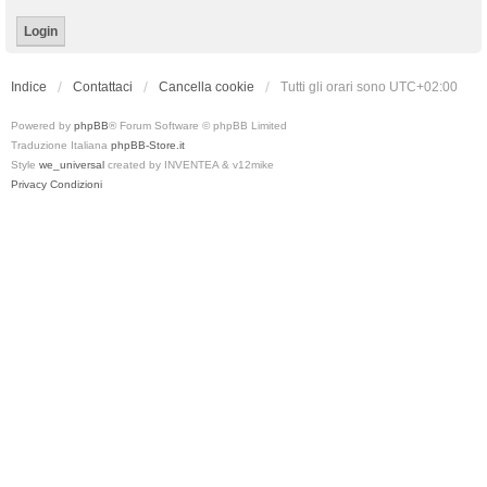
Indice
Contattaci
Cancella cookie
Tutti gli orari sono
UTC+02:00
Powered by
phpBB
® Forum Software © phpBB Limited
Traduzione Italiana
phpBB-Store.it
Style
we_universal
created by INVENTEA & v12mike
Privacy
Condizioni