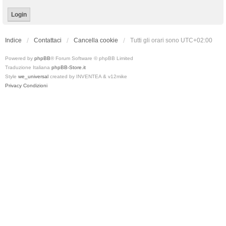
Indice
Contattaci
Cancella cookie
Tutti gli orari sono
UTC+02:00
Powered by
phpBB
® Forum Software © phpBB Limited
Traduzione Italiana
phpBB-Store.it
Style
we_universal
created by INVENTEA & v12mike
Privacy
Condizioni