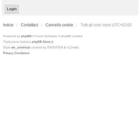
Indice
Contattaci
Cancella cookie
Tutti gli orari sono
UTC+02:00
Powered by
phpBB
® Forum Software © phpBB Limited
Traduzione Italiana
phpBB-Store.it
Style
we_universal
created by INVENTEA & v12mike
Privacy
Condizioni