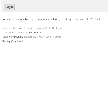
Indice
Contattaci
Cancella cookie
Tutti gli orari sono
UTC+02:00
Powered by
phpBB
® Forum Software © phpBB Limited
Traduzione Italiana
phpBB-Store.it
Style
we_universal
created by INVENTEA & v12mike
Privacy
Condizioni