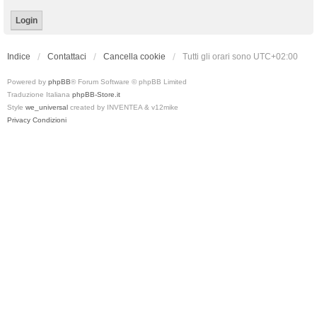
Indice
Contattaci
Cancella cookie
Tutti gli orari sono
UTC+02:00
Powered by
phpBB
® Forum Software © phpBB Limited
Traduzione Italiana
phpBB-Store.it
Style
we_universal
created by INVENTEA & v12mike
Privacy
Condizioni