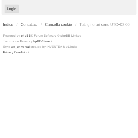
Indice
Contattaci
Cancella cookie
Tutti gli orari sono
UTC+02:00
Powered by
phpBB
® Forum Software © phpBB Limited
Traduzione Italiana
phpBB-Store.it
Style
we_universal
created by INVENTEA & v12mike
Privacy
Condizioni