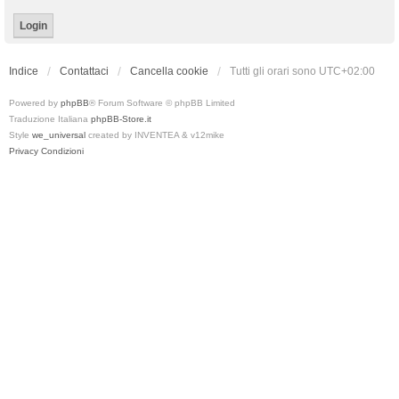
Indice
Contattaci
Cancella cookie
Tutti gli orari sono
UTC+02:00
Powered by
phpBB
® Forum Software © phpBB Limited
Traduzione Italiana
phpBB-Store.it
Style
we_universal
created by INVENTEA & v12mike
Privacy
Condizioni