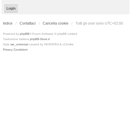
Indice
Contattaci
Cancella cookie
Tutti gli orari sono
UTC+02:00
Powered by
phpBB
® Forum Software © phpBB Limited
Traduzione Italiana
phpBB-Store.it
Style
we_universal
created by INVENTEA & v12mike
Privacy
Condizioni