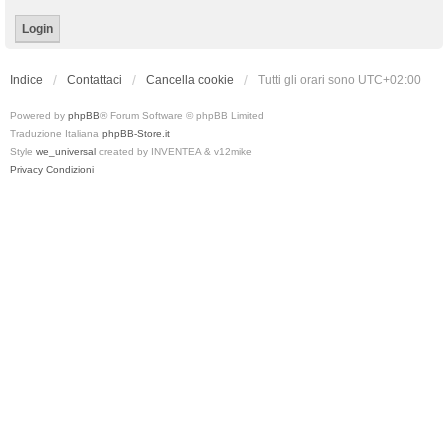
Indice
Contattaci
Cancella cookie
Tutti gli orari sono
UTC+02:00
Powered by
phpBB
® Forum Software © phpBB Limited
Traduzione Italiana
phpBB-Store.it
Style
we_universal
created by INVENTEA & v12mike
Privacy
Condizioni