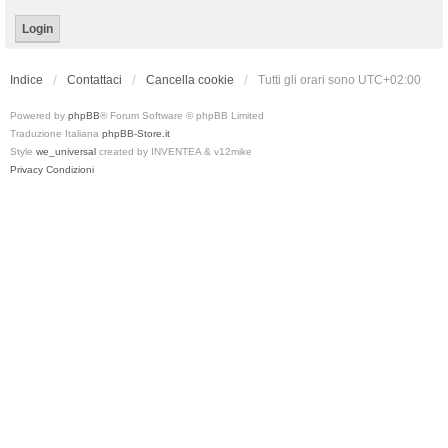
Indice
Contattaci
Cancella cookie
Tutti gli orari sono
UTC+02:00
Powered by
phpBB
® Forum Software © phpBB Limited
Traduzione Italiana
phpBB-Store.it
Style
we_universal
created by INVENTEA & v12mike
Privacy
Condizioni