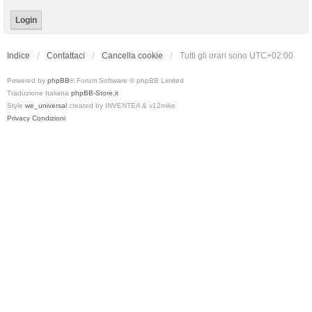
Indice
Contattaci
Cancella cookie
Tutti gli orari sono
UTC+02:00
Powered by
phpBB
® Forum Software © phpBB Limited
Traduzione Italiana
phpBB-Store.it
Style
we_universal
created by INVENTEA & v12mike
Privacy
Condizioni