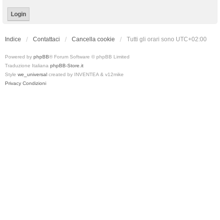
Indice
Contattaci
Cancella cookie
Tutti gli orari sono
UTC+02:00
Powered by
phpBB
® Forum Software © phpBB Limited
Traduzione Italiana
phpBB-Store.it
Style
we_universal
created by INVENTEA & v12mike
Privacy
Condizioni