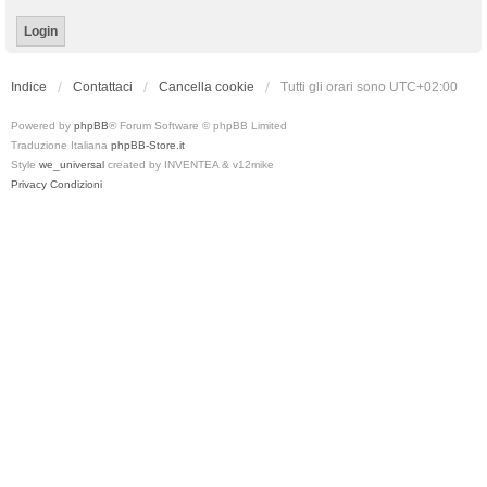
Indice
Contattaci
Cancella cookie
Tutti gli orari sono
UTC+02:00
Powered by
phpBB
® Forum Software © phpBB Limited
Traduzione Italiana
phpBB-Store.it
Style
we_universal
created by INVENTEA & v12mike
Privacy
Condizioni