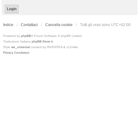
Indice
Contattaci
Cancella cookie
Tutti gli orari sono
UTC+02:00
Powered by
phpBB
® Forum Software © phpBB Limited
Traduzione Italiana
phpBB-Store.it
Style
we_universal
created by INVENTEA & v12mike
Privacy
Condizioni