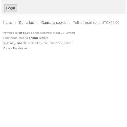
Indice
Contattaci
Cancella cookie
Tutti gli orari sono
UTC+02:00
Powered by
phpBB
® Forum Software © phpBB Limited
Traduzione Italiana
phpBB-Store.it
Style
we_universal
created by INVENTEA & v12mike
Privacy
Condizioni