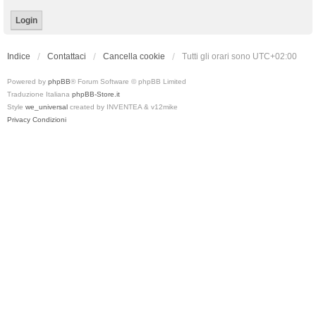
Indice
Contattaci
Cancella cookie
Tutti gli orari sono
UTC+02:00
Powered by
phpBB
® Forum Software © phpBB Limited
Traduzione Italiana
phpBB-Store.it
Style
we_universal
created by INVENTEA & v12mike
Privacy
Condizioni