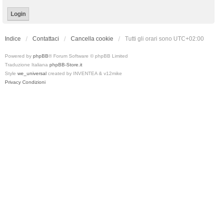
Indice
Contattaci
Cancella cookie
Tutti gli orari sono
UTC+02:00
Powered by
phpBB
® Forum Software © phpBB Limited
Traduzione Italiana
phpBB-Store.it
Style
we_universal
created by INVENTEA & v12mike
Privacy
Condizioni