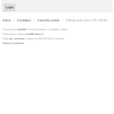
Indice
Contattaci
Cancella cookie
Tutti gli orari sono
UTC+02:00
Powered by
phpBB
® Forum Software © phpBB Limited
Traduzione Italiana
phpBB-Store.it
Style
we_universal
created by INVENTEA & v12mike
Privacy
Condizioni