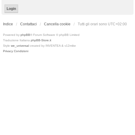
Indice
Contattaci
Cancella cookie
Tutti gli orari sono
UTC+02:00
Powered by
phpBB
® Forum Software © phpBB Limited
Traduzione Italiana
phpBB-Store.it
Style
we_universal
created by INVENTEA & v12mike
Privacy
Condizioni