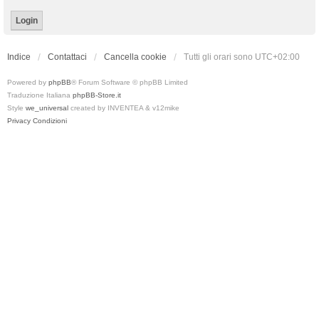
Indice
Contattaci
Cancella cookie
Tutti gli orari sono
UTC+02:00
Powered by
phpBB
® Forum Software © phpBB Limited
Traduzione Italiana
phpBB-Store.it
Style
we_universal
created by INVENTEA & v12mike
Privacy
Condizioni