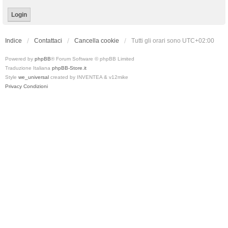
Indice
Contattaci
Cancella cookie
Tutti gli orari sono
UTC+02:00
Powered by
phpBB
® Forum Software © phpBB Limited
Traduzione Italiana
phpBB-Store.it
Style
we_universal
created by INVENTEA & v12mike
Privacy
Condizioni