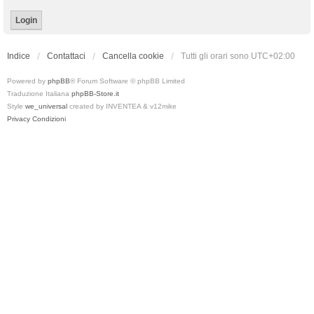
Indice
Contattaci
Cancella cookie
Tutti gli orari sono
UTC+02:00
Powered by
phpBB
® Forum Software © phpBB Limited
Traduzione Italiana
phpBB-Store.it
Style
we_universal
created by INVENTEA & v12mike
Privacy
Condizioni