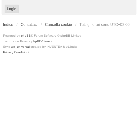
Indice
Contattaci
Cancella cookie
Tutti gli orari sono
UTC+02:00
Powered by
phpBB
® Forum Software © phpBB Limited
Traduzione Italiana
phpBB-Store.it
Style
we_universal
created by INVENTEA & v12mike
Privacy
Condizioni