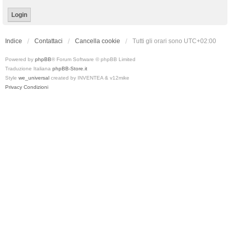
Indice
Contattaci
Cancella cookie
Tutti gli orari sono
UTC+02:00
Powered by
phpBB
® Forum Software © phpBB Limited
Traduzione Italiana
phpBB-Store.it
Style
we_universal
created by INVENTEA & v12mike
Privacy
Condizioni