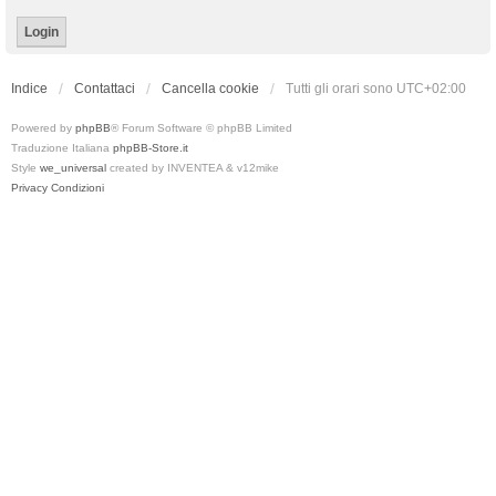
Indice
Contattaci
Cancella cookie
Tutti gli orari sono
UTC+02:00
Powered by
phpBB
® Forum Software © phpBB Limited
Traduzione Italiana
phpBB-Store.it
Style
we_universal
created by INVENTEA & v12mike
Privacy
Condizioni