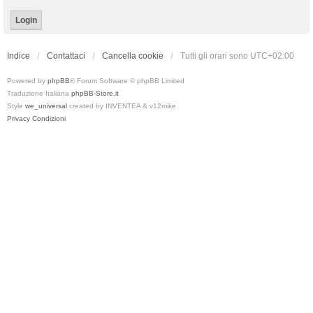
Indice
Contattaci
Cancella cookie
Tutti gli orari sono
UTC+02:00
Powered by
phpBB
® Forum Software © phpBB Limited
Traduzione Italiana
phpBB-Store.it
Style
we_universal
created by INVENTEA & v12mike
Privacy
Condizioni