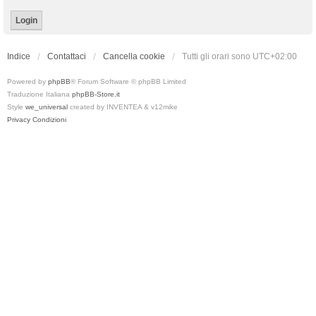
Indice
Contattaci
Cancella cookie
Tutti gli orari sono
UTC+02:00
Powered by
phpBB
® Forum Software © phpBB Limited
Traduzione Italiana
phpBB-Store.it
Style
we_universal
created by INVENTEA & v12mike
Privacy
Condizioni