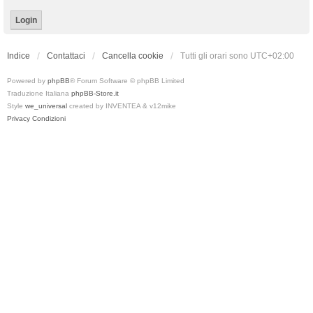
Indice
Contattaci
Cancella cookie
Tutti gli orari sono
UTC+02:00
Powered by
phpBB
® Forum Software © phpBB Limited
Traduzione Italiana
phpBB-Store.it
Style
we_universal
created by INVENTEA & v12mike
Privacy
Condizioni