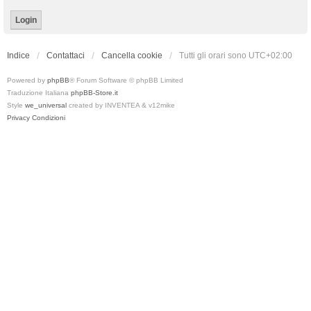
Indice
Contattaci
Cancella cookie
Tutti gli orari sono
UTC+02:00
Powered by
phpBB
® Forum Software © phpBB Limited
Traduzione Italiana
phpBB-Store.it
Style
we_universal
created by INVENTEA & v12mike
Privacy
Condizioni