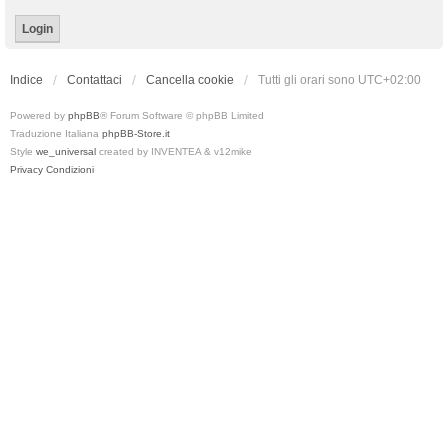
Indice
Contattaci
Cancella cookie
Tutti gli orari sono
UTC+02:00
Powered by
phpBB
® Forum Software © phpBB Limited
Traduzione Italiana
phpBB-Store.it
Style
we_universal
created by INVENTEA & v12mike
Privacy
Condizioni